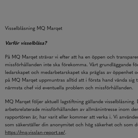
Visselblåsning MQ Marqet
Varför visselblåsa?
På MQ Marqet strävar vi efter att ha en öppen och transparen
missförhållanden inte ska förekomma. Vårt grundläggande förh
ledarskapet och medarbetarskapet ska präglas av öppenhet o
på MQ Marqet uppmuntras alltid att i första hand vända sig till
närmsta chef vid eventuella problem och missförhållanden.
MQ Marqet följer aktuell lagstiftning gällande visselblåsning. 
arbetsrelaterade missförhållanden av allmänintresse inom d
rapportören är, har varit eller kommer att verka i. Vi använd
som säkerställer din anonymitet och hög säkerhet och som du
https://mq.visslan-report.se/
.