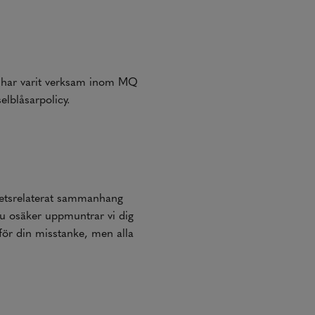
r har varit verksam inom MQ
elblåsarpolicy.
betsrelaterat sammanhang
du osäker uppmuntrar vi dig
s för din misstanke, men alla