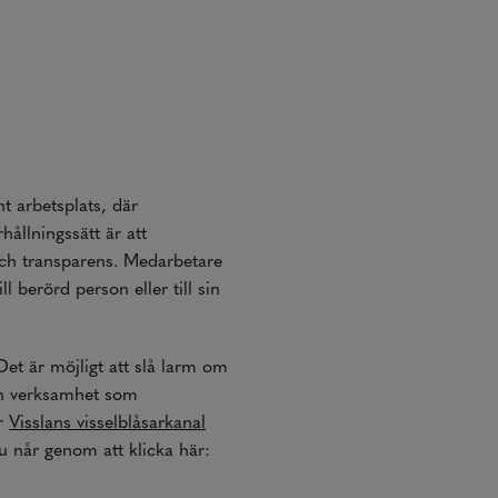
t arbetsplats, där
ållningssätt är att
ch transparens. Medarbetare
 berörd person eller till sin
Det är möjligt att slå larm om
en verksamhet som
er
Visslans visselblåsarkanal
 når genom att klicka här: