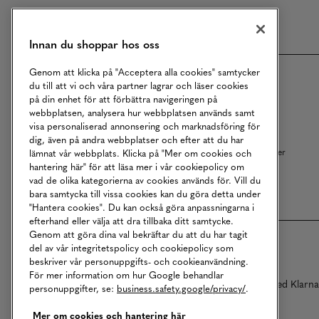
Meny
Innan du shoppar hos oss
Genom att klicka på "Acceptera alla cookies" samtycker
Om MQ Marqet
Bli Medlem
du till att vi och våra partner lagrar och läser cookies
på din enhet för att förbättra navigeringen på
Kundservice
Ångra Köp
webbplatsen, analysera hur webbplatsen används samt
visa personaliserad annonsering och marknadsföring för
Returer
Köpvillkor
dig, även på andra webbplatser och efter att du har
Vårt Ansvar
Våra Tjänster
lämnat vår webbplats. Klicka på "Mer om cookies och
hantering här" för att läsa mer i vår cookiepolicy om
Studentrabatt
B2B
vad de olika kategorierna av cookies används för. Vill du
bara samtycka till vissa cookies kan du göra detta under
"Hantera cookies". Du kan också göra anpassningarna i
efterhand eller välja att dra tillbaka ditt samtycke.
Genom att göra dina val bekräftar du att du har tagit
del av vår integritetspolicy och cookiepolicy som
beskriver vår personuppgifts- och cookieanvändning.
För mer information om hur Google behandlar
Betalningar online sköts i samarbete med Klarn
personuppgifter, se:
business.safety.google/privacy/
.
Mer om cookies och hantering här