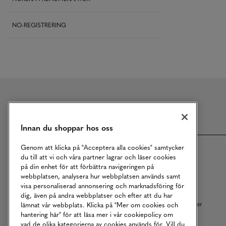
NO-REGISTRERING
Meny
Innan du shoppar hos oss
Genom att klicka på "Acceptera alla cookies" samtycker
Om MQ Marqet
Bli Medlem
du till att vi och våra partner lagrar och läser cookies
på din enhet för att förbättra navigeringen på
Kundservice
Ångra Köp
webbplatsen, analysera hur webbplatsen används samt
visa personaliserad annonsering och marknadsföring för
Returer
Köpvillkor
dig, även på andra webbplatser och efter att du har
Vårt Ansvar
Våra Tjänster
lämnat vår webbplats. Klicka på "Mer om cookies och
hantering här" för att läsa mer i vår cookiepolicy om
Studentrabatt
B2B
vad de olika kategorierna av cookies används för. Vill du