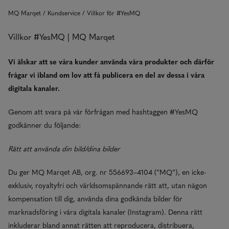
MQ Marqet
Kundservice
Villkor för #YesMQ
Villkor #YesMQ | MQ Marqet
Vi älskar att se våra kunder använda våra produkter och därför
frågar vi ibland om lov att få publicera en del av dessa i våra
digitala kanaler.
Genom att svara på vår förfrågan med hashtaggen #YesMQ
godkänner du följande:
Rätt att använda din bild/dina bilder
Du ger MQ Marqet AB, org. nr 556693–4104 (”MQ”), en icke-
exklusiv, royaltyfri och världsomspännande rätt att, utan någon
kompensation till dig, använda dina godkända bilder för
marknadsföring i våra digitala kanaler (Instagram). Denna rätt
inkluderar bland annat rätten att reproducera, distribuera,