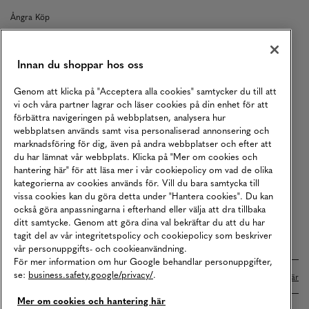
Ångra Köp
Kontakt
Returer
Innan du shoppar hos oss
Köpvillkor
Genom att klicka på "Acceptera alla cookies" samtycker du till att
vi och våra partner lagrar och läser cookies på din enhet för att
Karriär
förbättra navigeringen på webbplatsen, analysera hur
Vårt Ansvar
webbplatsen används samt visa personaliserad annonsering och
marknadsföring för dig, även på andra webbplatser och efter att
Våra Tjänster
du har lämnat vår webbplats. Klicka på "Mer om cookies och
hantering här" för att läsa mer i vår cookiepolicy om vad de olika
Press
kategorierna av cookies används för. Vill du bara samtycka till
Studentrabatt
vissa cookies kan du göra detta under "Hantera cookies". Du kan
också göra anpassningarna i efterhand eller välja att dra tillbaka
B2B
ditt samtycke. Genom att göra dina val bekräftar du att du har
tagit del av vår integritetspolicy och cookiepolicy som beskriver
Tillgänglighetsredogörelse
vår personuppgifts- och cookieanvändning.
För mer information om hur Google behandlar personuppgifter,
se:
business.safety.google/privacy/
.
Betalningar online sköts i samarbete med Klarna. Läs mer
här
Mer om cookies och hantering här