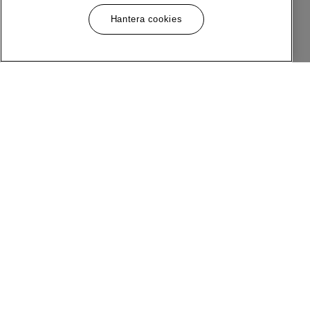
Hantera cookies
Meny
Följ Oss
Om MQ Marqet
Facebook
Bli Medlem
Instagram
Butiker
LinkedIn
Kundservice