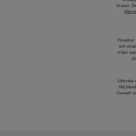
brasan. D
klänn
Föredrar 
och smala
tröjor pas
pl
Utforska 
Välj bland
Oavsett om