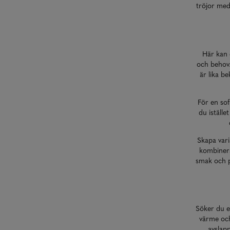
tröjor med
Här kan d
och behov.
är lika b
För en sof
du iställe
Skapa vari
kombinera
smak och pe
Söker du en
värme och
avslap