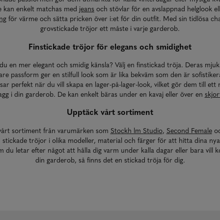
e kan enkelt matchas med
jeans
och stövlar för en avslappnad helglook el
ing
för värme och sätta pricken över i:et för din outfit. Med sin tidlösa c
grovstickade tröjor ett måste i varje garderob.
Finstickade tröjor för elegans och smidighet
du en mer elegant och smidig känsla? Välj en finstickad tröja. Deras mjuk
re passform ger en stilfull look som är lika bekväm som den är sofistike
sar perfekt när du vill skapa en lager-på-lager-look, vilket gör dem till ett
agg i din garderob. De kan enkelt bäras under en kavaj eller över en
skjor
Upptäck vårt sortiment
vårt sortiment från varumärken som
Stockh lm Studio
,
Second Female
o
 stickade tröjor i olika modeller, material och färger för att hitta dina nya
 du letar efter något att hålla dig varm under kalla dagar eller bara vill 
din garderob, så finns det en stickad tröja för dig.