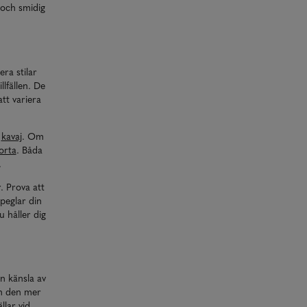
 och smidig
era stilar
lfällen. De
tt variera
d
kavaj
. Om
jorta
. Båda
.
. Prova att
peglar din
u håller dig
en känsla av
ch den mer
lar vid