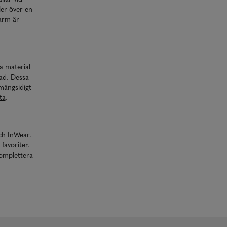
ler över en
harm är
a material
rad. Dessa
 mångsidigt
ta
.
ch
InWear
.
 favoriter.
komplettera