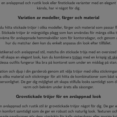
 en avslappnad och rustik look eller finstickade varianter med en elegant
känsla, har vi något för dig.
Variation av modeller, färger och material
u hitta stickade tröjor i olika modeller, färger och material som passar fl
 Stickade tröjor är mångsidiga plagg som kan användas för många olika til
ekväma för avslappnade hemmakvällar som för kontorsdagar, och genom a
hur du matchar dem kan du enkelt anpassa din look efter tillfället.
istikerad och avslappnad stil, matcha din stickade tröja med en oversize
t vill skapa en elegant look, kan du kombinera
tröjan
med en krispig
vit sk
dessa outfits fungerar lika bra på kontoret som under en middag på stan
ation och djup i din garderob genom att välja tröjor med olika stickningar
 olika material och stickningar för att hitta de kombinationer som bäst s
rsonlighet. De ger dig möjlighet att skapa stilfulla looks samtidigt som d
varm och bekväm under årets alla säsonger.
Grovstickade tröjor för en avslappnad look
 avslappnad och rustik stil är grovstickade tröjor något för dig. De ger 
 komfort samtidigt som de ger en robust och naturlig look. Texturen o
pnade passformen gör dem utmärkta för kalla vinterdagar eller mysiga kväl