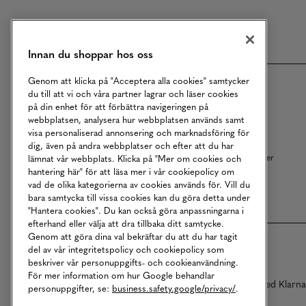
Meny
Innan du shoppar hos oss
Genom att klicka på "Acceptera alla cookies" samtycker
Om MQ Marqet
Bli Medlem
du till att vi och våra partner lagrar och läser cookies
på din enhet för att förbättra navigeringen på
Kundservice
Ångra Köp
webbplatsen, analysera hur webbplatsen används samt
visa personaliserad annonsering och marknadsföring för
Returer
Köpvillkor
dig, även på andra webbplatser och efter att du har
Vårt Ansvar
Våra Tjänster
lämnat vår webbplats. Klicka på "Mer om cookies och
hantering här" för att läsa mer i vår cookiepolicy om
Studentrabatt
B2B
vad de olika kategorierna av cookies används för. Vill du
bara samtycka till vissa cookies kan du göra detta under
"Hantera cookies". Du kan också göra anpassningarna i
efterhand eller välja att dra tillbaka ditt samtycke.
Genom att göra dina val bekräftar du att du har tagit
del av vår integritetspolicy och cookiepolicy som
beskriver vår personuppgifts- och cookieanvändning.
För mer information om hur Google behandlar
Betalningar online sköts i samarbete med Klarn
personuppgifter, se:
business.safety.google/privacy/
.