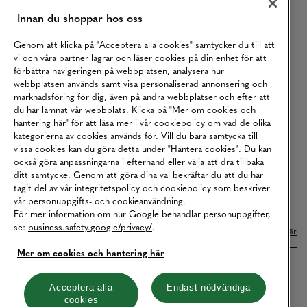
Innan du shoppar hos oss
Returer
Köpvillkor
Genom att klicka på "Acceptera alla cookies" samtycker du till att
vi och våra partner lagrar och läser cookies på din enhet för att
Karriär
förbättra navigeringen på webbplatsen, analysera hur
webbplatsen används samt visa personaliserad annonsering och
Vårt Ansvar
marknadsföring för dig, även på andra webbplatser och efter att
Våra Tjänster
du har lämnat vår webbplats. Klicka på "Mer om cookies och
hantering här" för att läsa mer i vår cookiepolicy om vad de olika
Press
kategorierna av cookies används för. Vill du bara samtycka till
vissa cookies kan du göra detta under "Hantera cookies". Du kan
Studentrabatt
också göra anpassningarna i efterhand eller välja att dra tillbaka
B2B
ditt samtycke. Genom att göra dina val bekräftar du att du har
tagit del av vår integritetspolicy och cookiepolicy som beskriver
Tillgänglighetsredogörelse
vår personuppgifts- och cookieanvändning.
För mer information om hur Google behandlar personuppgifter,
se:
business.safety.google/privacy/
.
Betalningar online sköts i samarbete med Klarna. Läs mer
här
Mer om cookies och hantering här
Cookies
Dataskydd
Integritetspolicy
Acceptera alla
Endast nödvändiga
cookies
Hantera cookies