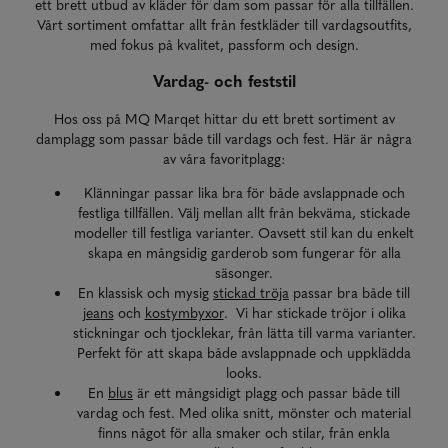
ett brett utbud av kläder för dam som passar för alla tillfällen.
Vårt sortiment omfattar allt från festkläder till vardagsoutfits,
med fokus på kvalitet, passform och design.
Vardag- och feststil
Hos oss på MQ Marqet hittar du ett brett sortiment av
damplagg som passar både till vardags och fest. Här är några
av våra favoritplagg:
Klänningar passar lika bra för både avslappnade och
festliga tillfällen. Välj mellan allt från bekväma, stickade
modeller till festliga varianter. Oavsett stil kan du enkelt
skapa en mångsidig garderob som fungerar för alla
säsonger.
En klassisk och mysig
stickad tröja
passar bra både till
jeans
och
kostymbyxor
. Vi har stickade tröjor i olika
stickningar och tjocklekar, från lätta till varma varianter.
Perfekt för att skapa både avslappnade och uppklädda
looks.
En
blus
är ett mångsidigt plagg och passar både till
vardag och fest. Med olika snitt, mönster och material
finns något för alla smaker och stilar, från enkla