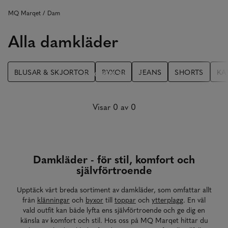
MQ Marqet
Dam
Alla damkläder
BLUSAR & SKJORTOR
BYXOR
JEANS
SHORTS
KA
SHOPPA NU
Visar 0 av 0
Damkläder - för stil, komfort och
självförtroende
Upptäck vårt breda sortiment av damkläder, som omfattar allt
från
klänningar
och
byxor
till
toppar
och
ytterplagg
. En väl
vald outfit kan både lyfta ens självförtroende och ge dig en
känsla av komfort och stil. Hos oss på MQ Marqet hittar du