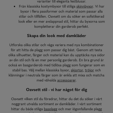
varianter till eleganta festblusar.
Från klassiska kostymbyxor till stiliga
skinnbyxor
. Vi har
byxor i flera passformer och material som passar alla
stilar och tillfällen. Oavsett om du söker en sofistikerad
look eller en mer avslappnad stil, hittar du byxorna som
kompletterar din garderob perfekt.
Skapa din look med damkläder
Utforska olika stilar och våga variera med nya kombinationer
för att hitta de plagg som passar dig bäst. Genom att testa
olika silhuetter, färger och material kan du upptäcka nya sidor
av din stil och få en mer personlig garderob. En bra grund är
också en basgarderob med tidlösa plagg som fungerar som en
stabil bas. Välj mellan klassiska byxor,
skjortor
,
tröjor
och
klänningar i neutrala färger som är enkla att mixa och matcha
med välvalda
accessoarer
.
Oavsett stil - vi har något för dig
Oavsett vilken stil du föredrar, hittar du det du söker i vårt
noggrant utvalda sortiment av damkläder. I vårt sortiment
hittar du både stiliga
basplagg
och mer iögonfallande plagg