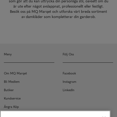
som gör att du kan uttrycka din personliga stil, oavsett om du
är ute efter något avslappnat, professionellt eller festligt.
Besök oss på MQ Marqet och utforska vårt breda sortiment
av damkläder som kompletterar din garderob.
Meny
Följ Oss
Om MQ Marqet
Facebook
Bli Medlem
Instagram
Butiker
LinkedIn
Kundservice
Ångra Köp
Kontakt