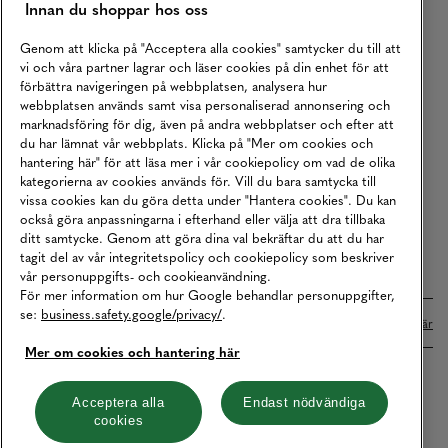
Innan du shoppar hos oss
Returer
Köpvillkor
Genom att klicka på "Acceptera alla cookies" samtycker du till att
vi och våra partner lagrar och läser cookies på din enhet för att
Karriär
förbättra navigeringen på webbplatsen, analysera hur
webbplatsen används samt visa personaliserad annonsering och
Vårt Ansvar
marknadsföring för dig, även på andra webbplatser och efter att
Våra Tjänster
du har lämnat vår webbplats. Klicka på "Mer om cookies och
hantering här" för att läsa mer i vår cookiepolicy om vad de olika
Press
kategorierna av cookies används för. Vill du bara samtycka till
vissa cookies kan du göra detta under "Hantera cookies". Du kan
Studentrabatt
också göra anpassningarna i efterhand eller välja att dra tillbaka
B2B
ditt samtycke. Genom att göra dina val bekräftar du att du har
tagit del av vår integritetspolicy och cookiepolicy som beskriver
Tillgänglighetsredogörelse
vår personuppgifts- och cookieanvändning.
För mer information om hur Google behandlar personuppgifter,
se:
business.safety.google/privacy/
.
Betalningar online sköts i samarbete med Klarna. Läs mer
här
Mer om cookies och hantering här
Cookies
Dataskydd
Integritetspolicy
Acceptera alla
Endast nödvändiga
cookies
Hantera cookies