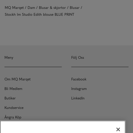
MQ Marqet
Dam
Blusar & skjortor
Blusar
Stockh lm Studio Edith blouse BLUE PRINT
Meny
Följ Oss
Om MQ Marqet
Facebook
Bli Medlem
Instagram
Butiker
LinkedIn
Kundservice
Ångra Köp
Kontakt