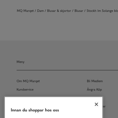
MQ Marqet
Dam
Blusar & skjortor
Blusar
Stockh lm Solange b
Meny
Om MQ Marqet
Bli Medlem
Kundservice
Ångra Köp
Returer
Köpvillkor
Vårt Ansvar
Våra Tjänster
Innan du shoppar hos oss
Studentrabatt
B2B