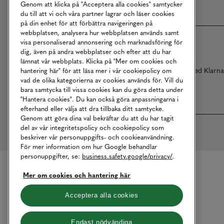
Genom att klicka på "Acceptera alla cookies" samtycker
du till att vi och våra partner lagrar och läser cookies
på din enhet för att förbättra navigeringen på
webbplatsen, analysera hur webbplatsen används samt
visa personaliserad annonsering och marknadsföring för
dig, även på andra webbplatser och efter att du har
lämnat vår webbplats. Klicka på "Mer om cookies och
Betalningar online sköts i samarbete med Klarn
hantering här" för att läsa mer i vår cookiepolicy om
vad de olika kategorierna av cookies används för. Vill du
bara samtycka till vissa cookies kan du göra detta under
"Hantera cookies". Du kan också göra anpassningarna i
efterhand eller välja att dra tillbaka ditt samtycke.
Genom att göra dina val bekräftar du att du har tagit
del av vår integritetspolicy och cookiepolicy som
beskriver vår personuppgifts- och cookieanvändning.
För mer information om hur Google behandlar
personuppgifter, se:
business.safety.google/privacy/
.
Mer om cookies och hantering här
Acceptera alla cookies
Endast nödvändiga