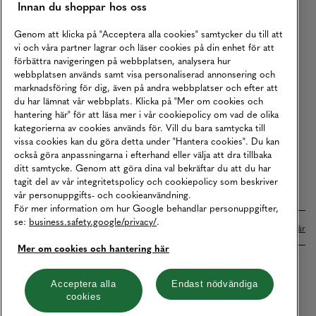
Innan du shoppar hos oss
Returer
Köpvillkor
Genom att klicka på "Acceptera alla cookies" samtycker du till att
vi och våra partner lagrar och läser cookies på din enhet för att
Karriär
förbättra navigeringen på webbplatsen, analysera hur
webbplatsen används samt visa personaliserad annonsering och
Vårt Ansvar
marknadsföring för dig, även på andra webbplatser och efter att
Våra Tjänster
du har lämnat vår webbplats. Klicka på "Mer om cookies och
hantering här" för att läsa mer i vår cookiepolicy om vad de olika
Press
kategorierna av cookies används för. Vill du bara samtycka till
vissa cookies kan du göra detta under "Hantera cookies". Du kan
Studentrabatt
också göra anpassningarna i efterhand eller välja att dra tillbaka
B2B
ditt samtycke. Genom att göra dina val bekräftar du att du har
tagit del av vår integritetspolicy och cookiepolicy som beskriver
Tillgänglighetsredogörelse
vår personuppgifts- och cookieanvändning.
För mer information om hur Google behandlar personuppgifter,
se:
business.safety.google/privacy/
.
Betalningar online sköts i samarbete med Klarna. Läs mer
här
Mer om cookies och hantering här
Cookies
Dataskydd
Integritetspolicy
Acceptera alla
Endast nödvändiga
cookies
Hantera cookies