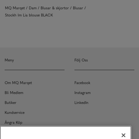
MQ Marqet
Dam
Blusar & skjortor
Blusar
Stockh lm Lia blouse BLACK
Meny
Följ Oss
Om MQ Marqet
Facebook
Bli Medlem
Instagram
Butiker
LinkedIn
Kundservice
Ångra Köp
Kontakt