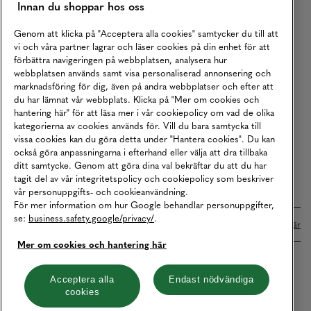
Innan du shoppar hos oss
Returer
Köpvillkor
Genom att klicka på "Acceptera alla cookies" samtycker du till att
vi och våra partner lagrar och läser cookies på din enhet för att
Karriär
förbättra navigeringen på webbplatsen, analysera hur
webbplatsen används samt visa personaliserad annonsering och
Vårt Ansvar
marknadsföring för dig, även på andra webbplatser och efter att
Våra Tjänster
du har lämnat vår webbplats. Klicka på "Mer om cookies och
hantering här" för att läsa mer i vår cookiepolicy om vad de olika
Press
kategorierna av cookies används för. Vill du bara samtycka till
vissa cookies kan du göra detta under "Hantera cookies". Du kan
Studentrabatt
också göra anpassningarna i efterhand eller välja att dra tillbaka
B2B
ditt samtycke. Genom att göra dina val bekräftar du att du har
tagit del av vår integritetspolicy och cookiepolicy som beskriver
Tillgänglighetsredogörelse
vår personuppgifts- och cookieanvändning.
För mer information om hur Google behandlar personuppgifter,
se:
business.safety.google/privacy/
.
Betalningar online sköts i samarbete med Klarna. Läs mer
här
Mer om cookies och hantering här
Cookies
Dataskydd
Integritetspolicy
Acceptera alla
Endast nödvändiga
cookies
Hantera cookies