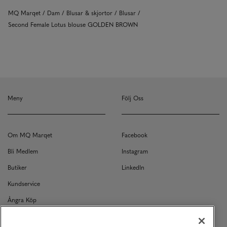
MQ Marqet
Dam
Blusar & skjortor
Blusar
Second Female Lotus blouse GOLDEN BROWN
Meny
Följ Oss
Om MQ Marqet
Facebook
Bli Medlem
Instagram
Butiker
LinkedIn
Kundservice
Ångra Köp
Kontakt