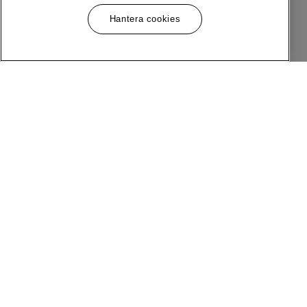
Hantera cookies
Meny
Följ Oss
Om MQ Marqet
Facebook
Bli Medlem
Instagram
Butiker
LinkedIn
Kundservice