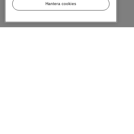
Hantera cookies
Meny
Om MQ Marqet
Bli Medlem
Kundservice
Ångra Köp