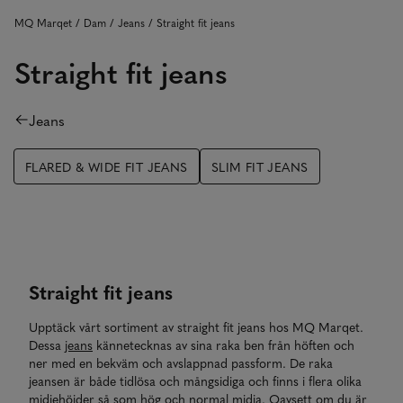
MQ Marqet
Dam
Jeans
Straight fit jeans
Straight fit jeans
Jeans
FLARED & WIDE FIT JEANS
SLIM FIT JEANS
Straight fit jeans
Upptäck vårt sortiment av straight fit jeans hos MQ Marqet.
Dessa
jeans
kännetecknas av sina raka ben från höften och
ner med en bekväm och avslappnad passform. De raka
jeansen är både tidlösa och mångsidiga och finns i flera olika
midjehöjder så som hög och normal midja. Oavsett om du är