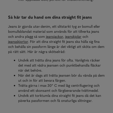
Så här tar du hand om dina straight fit jeans
Jeans är gjorda utav denim, ett slitstarkt tyg av bomull eller
bomullsblandat material som används för att tillverka jeans
och andra plagg så som
jeansjackor
,
jeanskjolar
och
jeansskjortor
. För att dina straight fit jeans ska hålla sig fina
och behålla sin passform länge är det viktigt att sköta om dem
på rätt sätt. Här är några skötselråd:
Undvik att tvätta dina jeans för ofta. Vanligtvis räcker
det med att vädra jeansen och punktbehandla fläckar
när det behövs.
När det är dags att tvätta jeansen bör du vända på dem
ut och in för att bevara färgen.
Tvätta gärna i max 30° C med låg centrifugering och
använd ett skonsamt och färgbevarande tvättmedel.
Undvik att torktumla dina straight fit jeans då det kan
påverka passformen och få onaturliga slitningar.