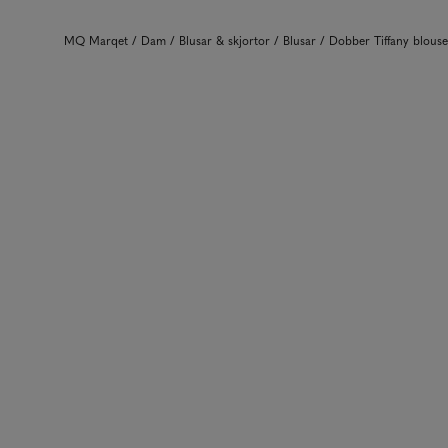
MQ Marqet
Dam
Blusar & skjortor
Blusar
Dobber Tiffany blou