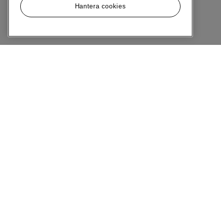
Hantera cookies
Meny
Om MQ Marqet
Bli Medlem
Kundservice
Ångra Köp