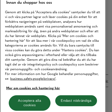
Innan du shoppar hos oss
Returer
Köpvillkor
Genom att klicka på "Acceptera alla cookies" samtycker du till att
vi och våra partner lagrar och läser cookies på din enhet för att
Karriär
förbättra navigeringen på webbplatsen, analysera hur
webbplatsen används samt visa personaliserad annonsering och
Vårt Ansvar
marknadsföring för dig, även på andra webbplatser och efter att
Våra Tjänster
du har lämnat vår webbplats. Klicka på "Mer om cookies och
hantering här" för att läsa mer i vår cookiepolicy om vad de olika
Press
kategorierna av cookies används för. Vill du bara samtycka till
vissa cookies kan du göra detta under "Hantera cookies". Du kan
Studentrabatt
också göra anpassningarna i efterhand eller välja att dra tillbaka
B2B
ditt samtycke. Genom att göra dina val bekräftar du att du har
tagit del av vår integritetspolicy och cookiepolicy som beskriver
Tillgänglighetsredogörelse
vår personuppgifts- och cookieanvändning.
För mer information om hur Google behandlar personuppgifter,
se:
business.safety.google/privacy/
.
Betalningar online sköts i samarbete med Klarna. Läs mer
här
Mer om cookies och hantering här
Cookies
Dataskydd
Integritetspolicy
Acceptera alla
Endast nödvändiga
cookies
Hantera cookies