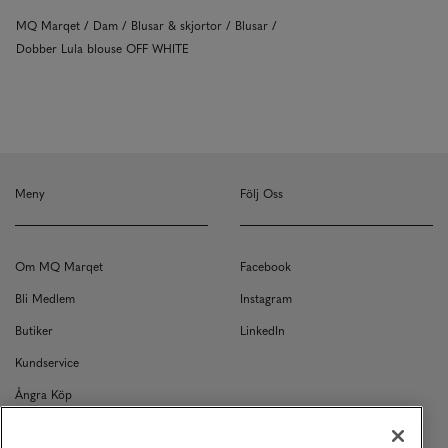
MQ Marqet
Dam
Blusar & skjortor
Blusar
Dobber Lula blouse OFF WHITE
Meny
Följ Oss
Om MQ Marqet
Facebook
Bli Medlem
Instagram
Butiker
LinkedIn
Kundservice
Ångra Köp
Kontakt