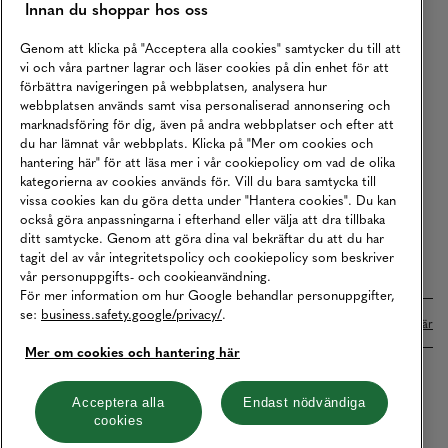
Innan du shoppar hos oss
Returer
Köpvillkor
Genom att klicka på "Acceptera alla cookies" samtycker du till att
vi och våra partner lagrar och läser cookies på din enhet för att
Karriär
förbättra navigeringen på webbplatsen, analysera hur
webbplatsen används samt visa personaliserad annonsering och
Vårt Ansvar
marknadsföring för dig, även på andra webbplatser och efter att
Våra Tjänster
du har lämnat vår webbplats. Klicka på "Mer om cookies och
hantering här" för att läsa mer i vår cookiepolicy om vad de olika
Press
kategorierna av cookies används för. Vill du bara samtycka till
vissa cookies kan du göra detta under "Hantera cookies". Du kan
Studentrabatt
också göra anpassningarna i efterhand eller välja att dra tillbaka
B2B
ditt samtycke. Genom att göra dina val bekräftar du att du har
tagit del av vår integritetspolicy och cookiepolicy som beskriver
Tillgänglighetsredogörelse
vår personuppgifts- och cookieanvändning.
För mer information om hur Google behandlar personuppgifter,
se:
business.safety.google/privacy/
.
Betalningar online sköts i samarbete med Klarna. Läs mer
här
Mer om cookies och hantering här
Cookies
Dataskydd
Integritetspolicy
Acceptera alla
Endast nödvändiga
cookies
Hantera cookies