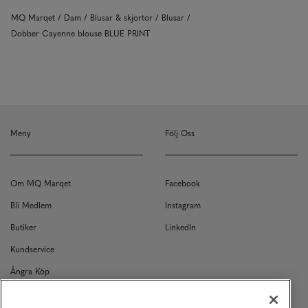
MQ Marqet
Dam
Blusar & skjortor
Blusar
Dobber Cayenne blouse BLUE PRINT
Meny
Följ Oss
Om MQ Marqet
Facebook
Bli Medlem
Instagram
Butiker
LinkedIn
Kundservice
Ångra Köp
Kontakt