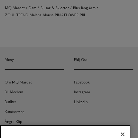
MQ Marqet
Dam
Blusar & Skjortor
Blus lång ärm
ZOUL TREND Malena blouse PINK FLOWER PRI
Meny
Följ Oss
Om MQ Marqet
Facebook
Bli Medlem
Instagram
Butiker
LinkedIn
Kundservice
Ångra Köp
Kontakt