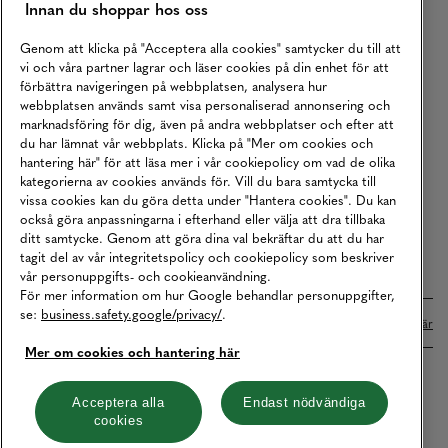
Innan du shoppar hos oss
Returer
Köpvillkor
Genom att klicka på "Acceptera alla cookies" samtycker du till att
vi och våra partner lagrar och läser cookies på din enhet för att
Karriär
förbättra navigeringen på webbplatsen, analysera hur
webbplatsen används samt visa personaliserad annonsering och
Vårt Ansvar
marknadsföring för dig, även på andra webbplatser och efter att
Våra Tjänster
du har lämnat vår webbplats. Klicka på "Mer om cookies och
hantering här" för att läsa mer i vår cookiepolicy om vad de olika
Press
kategorierna av cookies används för. Vill du bara samtycka till
vissa cookies kan du göra detta under "Hantera cookies". Du kan
Studentrabatt
också göra anpassningarna i efterhand eller välja att dra tillbaka
B2B
ditt samtycke. Genom att göra dina val bekräftar du att du har
tagit del av vår integritetspolicy och cookiepolicy som beskriver
Tillgänglighetsredogörelse
vår personuppgifts- och cookieanvändning.
För mer information om hur Google behandlar personuppgifter,
se:
business.safety.google/privacy/
.
Betalningar online sköts i samarbete med Klarna. Läs mer
här
Mer om cookies och hantering här
Cookies
Dataskydd
Integritetspolicy
Acceptera alla
Endast nödvändiga
cookies
Hantera cookies