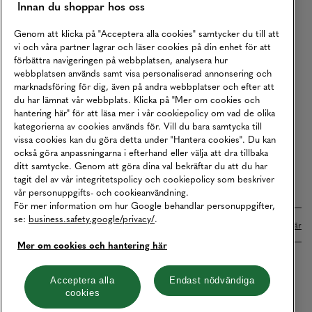
Innan du shoppar hos oss
Returer
Köpvillkor
Genom att klicka på "Acceptera alla cookies" samtycker du till att
vi och våra partner lagrar och läser cookies på din enhet för att
Karriär
förbättra navigeringen på webbplatsen, analysera hur
webbplatsen används samt visa personaliserad annonsering och
Vårt Ansvar
marknadsföring för dig, även på andra webbplatser och efter att
Våra Tjänster
du har lämnat vår webbplats. Klicka på "Mer om cookies och
hantering här" för att läsa mer i vår cookiepolicy om vad de olika
Press
kategorierna av cookies används för. Vill du bara samtycka till
vissa cookies kan du göra detta under "Hantera cookies". Du kan
Studentrabatt
också göra anpassningarna i efterhand eller välja att dra tillbaka
B2B
ditt samtycke. Genom att göra dina val bekräftar du att du har
tagit del av vår integritetspolicy och cookiepolicy som beskriver
Tillgänglighetsredogörelse
vår personuppgifts- och cookieanvändning.
För mer information om hur Google behandlar personuppgifter,
se:
business.safety.google/privacy/
.
Betalningar online sköts i samarbete med Klarna. Läs mer
här
Mer om cookies och hantering här
Cookies
Dataskydd
Integritetspolicy
Acceptera alla
Endast nödvändiga
cookies
Hantera cookies