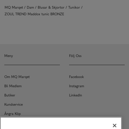
MQ Marqet
Dam
Blusar & Skjortor
Tunikor
ZOUL TREND Maddox tunic BRONZE
Meny
Följ Oss
Om MQ Marqet
Facebook
Bli Medlem
Instagram
Butiker
LinkedIn
Kundservice
Ångra Köp
Kontakt