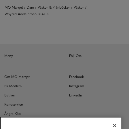
MQ Marqet
Dam
Väskor & Plånböcker
Väskor
Whyred Adele croco BLACK
Meny
Följ Oss
Om MQ Marqet
Facebook
Bli Medlem
Instagram
Butiker
LinkedIn
Kundservice
Ångra Köp
Kontakt