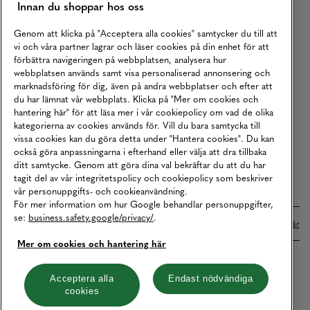
Innan du shoppar hos oss
Returer
Köpvillkor
Genom att klicka på "Acceptera alla cookies" samtycker du till att
vi och våra partner lagrar och läser cookies på din enhet för att
Karriär
förbättra navigeringen på webbplatsen, analysera hur
webbplatsen används samt visa personaliserad annonsering och
Vårt Ansvar
marknadsföring för dig, även på andra webbplatser och efter att
Våra Tjänster
du har lämnat vår webbplats. Klicka på "Mer om cookies och
hantering här" för att läsa mer i vår cookiepolicy om vad de olika
Press
kategorierna av cookies används för. Vill du bara samtycka till
vissa cookies kan du göra detta under "Hantera cookies". Du kan
Studentrabatt
också göra anpassningarna i efterhand eller välja att dra tillbaka
B2B
ditt samtycke. Genom att göra dina val bekräftar du att du har
tagit del av vår integritetspolicy och cookiepolicy som beskriver
Tillgänglighetsredogörelse
vår personuppgifts- och cookieanvändning.
För mer information om hur Google behandlar personuppgifter,
se:
business.safety.google/privacy/
.
Betalningar online sköts i samarbete med Klarna. Läs mer
här
Mer om cookies och hantering här
Cookies
Dataskydd
Integritetspolicy
Acceptera alla
Endast nödvändiga
cookies
Hantera cookies