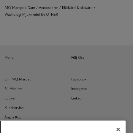
MQ Marqet
Dam
Accessoarer
Klädvård & skovård
Washologi Mjukmedel fin OTHER
Meny
Följ Oss
Om MQ Marqet
Facebook
Bli Medlem
Instagram
Butiker
LinkedIn
Kundservice
Ångra Köp
Kontakt