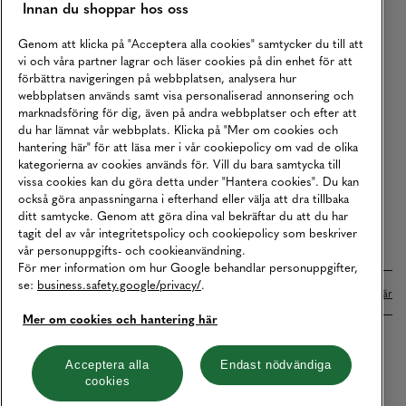
Innan du shoppar hos oss
Returer
Köpvillkor
Genom att klicka på "Acceptera alla cookies" samtycker du till att
vi och våra partner lagrar och läser cookies på din enhet för att
Karriär
förbättra navigeringen på webbplatsen, analysera hur
webbplatsen används samt visa personaliserad annonsering och
Vårt Ansvar
marknadsföring för dig, även på andra webbplatser och efter att
Våra Tjänster
du har lämnat vår webbplats. Klicka på "Mer om cookies och
hantering här" för att läsa mer i vår cookiepolicy om vad de olika
Press
kategorierna av cookies används för. Vill du bara samtycka till
vissa cookies kan du göra detta under "Hantera cookies". Du kan
Studentrabatt
också göra anpassningarna i efterhand eller välja att dra tillbaka
B2B
ditt samtycke. Genom att göra dina val bekräftar du att du har
tagit del av vår integritetspolicy och cookiepolicy som beskriver
Tillgänglighetsredogörelse
vår personuppgifts- och cookieanvändning.
För mer information om hur Google behandlar personuppgifter,
se:
business.safety.google/privacy/
.
Betalningar online sköts i samarbete med Klarna. Läs mer
här
Mer om cookies och hantering här
Cookies
Dataskydd
Integritetspolicy
Acceptera alla
Endast nödvändiga
cookies
Hantera cookies