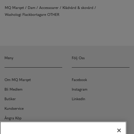
MQ Marqet
Dam
Accessoarer
Klädvård & skovård
Washologi Flackbortagare OTHER
Meny
Följ Oss
Om MQ Marqet
Facebook
Bli Medlem
Instagram
Butiker
LinkedIn
Kundservice
Ångra Köp
Kontakt