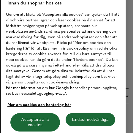
Innan du shoppar hos oss
Returer
Köpvillkor
Genom att klicka på "Acceptera alla cookies" samtycker du till att
vi och våra partner lagrar och läser cookies på din enhet för att
Karriär
förbättra navigeringen på webbplatsen, analysera hur
webbplatsen används samt visa personaliserad annonsering och
Vårt Ansvar
marknadsföring för dig, även på andra webbplatser och efter att
Våra Tjänster
du har lämnat vår webbplats. Klicka på "Mer om cookies och
hantering här" för att läsa mer i vår cookiepolicy om vad de olika
Press
kategorierna av cookies används för. Vill du bara samtycka till
vissa cookies kan du göra detta under "Hantera cookies". Du kan
Studentrabatt
också göra anpassningarna i efterhand eller välja att dra tillbaka
B2B
ditt samtycke. Genom att göra dina val bekräftar du att du har
tagit del av vår integritetspolicy och cookiepolicy som beskriver
Tillgänglighetsredogörelse
vår personuppgifts- och cookieanvändning.
För mer information om hur Google behandlar personuppgifter,
se:
business.safety.google/privacy/
.
Betalningar online sköts i samarbete med Klarna. Läs mer
här
Mer om cookies och hantering här
Cookies
Dataskydd
Integritetspolicy
Acceptera alla
Endast nödvändiga
cookies
Hantera cookies