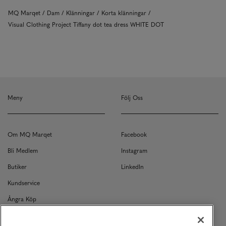
MQ Marqet
Dam
Klänningar
Korta klänningar
Visual Clothing Project Tiffany dot tea dress WHITE DOT
Meny
Följ Oss
Om MQ Marqet
Facebook
Bli Medlem
Instagram
Butiker
LinkedIn
Kundservice
Ångra Köp
Kontakt