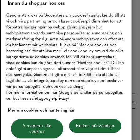
Innan du shoppar hos oss
Returer
Köpvillkor
Genom att klicka på "Acceptera alla cookies" samtycker du till att
vi och våra partner lagrar och läser cookies på din enhet för att
Karriär
förbättra navigeringen på webbplatsen, analysera hur
webbplatsen används samt visa personaliserad annonsering och
Vårt Ansvar
marknadsföring för dig, även på andra webbplatser och efter att
Våra Tjänster
du har lämnat vår webbplats. Klicka på "Mer om cookies och
hantering här" för att läsa mer i vår cookiepolicy om vad de olika
Press
kategorierna av cookies används för. Vill du bara samtycka till
vissa cookies kan du göra detta under "Hantera cookies". Du kan
Studentrabatt
också göra anpassningarna i efterhand eller välja att dra tillbaka
B2B
ditt samtycke. Genom att göra dina val bekräftar du att du har
tagit del av vår integritetspolicy och cookiepolicy som beskriver
Tillgänglighetsredogörelse
vår personuppgifts- och cookieanvändning.
För mer information om hur Google behandlar personuppgifter,
se:
business.safety.google/privacy/
.
Betalningar online sköts i samarbete med Klarna. Läs mer
här
Mer om cookies och hantering här
Cookies
Dataskydd
Integritetspolicy
Acceptera alla
Endast nödvändiga
cookies
Hantera cookies