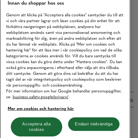
Innan du shoppar hos oss
Returer
Köpvillkor
Genom att klicka på "Acceptera alla cookies" samtycker du till att
vi och våra partner lagrar och läser cookies på din enhet för att
Karriär
förbättra navigeringen på webbplatsen, analysera hur
webbplatsen används samt visa personaliserad annonsering och
Vårt Ansvar
marknadsföring för dig, även på andra webbplatser och efter att
Våra Tjänster
du har lämnat vår webbplats. Klicka på "Mer om cookies och
hantering här" för att läsa mer i vår cookiepolicy om vad de olika
Press
kategorierna av cookies används för. Vill du bara samtycka till
vissa cookies kan du göra detta under "Hantera cookies". Du kan
Studentrabatt
också göra anpassningarna i efterhand eller välja att dra tillbaka
B2B
ditt samtycke. Genom att göra dina val bekräftar du att du har
tagit del av vår integritetspolicy och cookiepolicy som beskriver
Tillgänglighetsredogörelse
vår personuppgifts- och cookieanvändning.
För mer information om hur Google behandlar personuppgifter,
se:
business.safety.google/privacy/
.
Betalningar online sköts i samarbete med Klarna. Läs mer
här
Mer om cookies och hantering här
Cookies
Dataskydd
Integritetspolicy
Acceptera alla
Endast nödvändiga
cookies
Hantera cookies