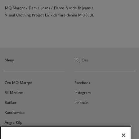
MQ Marqet
Dam
Jeans
Flared & wide fit jeans
Visual Clothing Project Liv kick flare denim MIDBLUE
Meny
Följ Oss
Om MQ Marqet
Facebook
Bli Medlem
Instagram
Butiker
LinkedIn
Kundservice
Ångra Köp
Kontakt