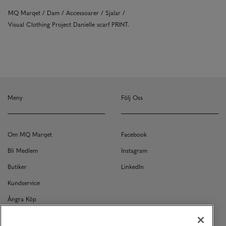
MQ Marqet
Dam
Accessoarer
Sjalar
Visual Clothing Project Danielle scarf PRINT.
Meny
Följ Oss
Om MQ Marqet
Facebook
Bli Medlem
Instagram
Butiker
LinkedIn
Kundservice
Ångra Köp
Kontakt