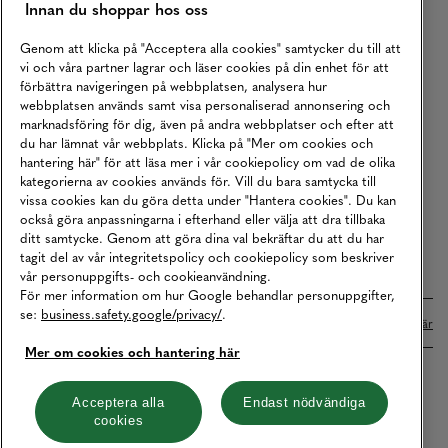
Innan du shoppar hos oss
Returer
Köpvillkor
Genom att klicka på "Acceptera alla cookies" samtycker du till att
vi och våra partner lagrar och läser cookies på din enhet för att
Karriär
förbättra navigeringen på webbplatsen, analysera hur
webbplatsen används samt visa personaliserad annonsering och
Vårt Ansvar
marknadsföring för dig, även på andra webbplatser och efter att
Våra Tjänster
du har lämnat vår webbplats. Klicka på "Mer om cookies och
hantering här" för att läsa mer i vår cookiepolicy om vad de olika
Press
kategorierna av cookies används för. Vill du bara samtycka till
vissa cookies kan du göra detta under "Hantera cookies". Du kan
Studentrabatt
också göra anpassningarna i efterhand eller välja att dra tillbaka
B2B
ditt samtycke. Genom att göra dina val bekräftar du att du har
tagit del av vår integritetspolicy och cookiepolicy som beskriver
Tillgänglighetsredogörelse
vår personuppgifts- och cookieanvändning.
För mer information om hur Google behandlar personuppgifter,
se:
business.safety.google/privacy/
.
Betalningar online sköts i samarbete med Klarna. Läs mer
här
Mer om cookies och hantering här
Cookies
Dataskydd
Integritetspolicy
Acceptera alla
Endast nödvändiga
cookies
Hantera cookies