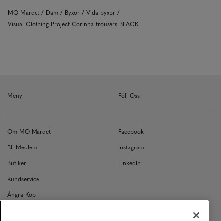
MQ Marqet
Dam
Byxor
Vida byxor
Visual Clothing Project Corinna trousers BLACK
Meny
Följ Oss
Om MQ Marqet
Facebook
Bli Medlem
Instagram
Butiker
LinkedIn
Kundservice
Ångra Köp
Kontakt