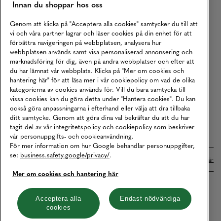
Innan du shoppar hos oss
Returer
Köpvillkor
Genom att klicka på "Acceptera alla cookies" samtycker du till att
vi och våra partner lagrar och läser cookies på din enhet för att
Karriär
förbättra navigeringen på webbplatsen, analysera hur
webbplatsen används samt visa personaliserad annonsering och
Vårt Ansvar
marknadsföring för dig, även på andra webbplatser och efter att
Våra Tjänster
du har lämnat vår webbplats. Klicka på "Mer om cookies och
hantering här" för att läsa mer i vår cookiepolicy om vad de olika
Press
kategorierna av cookies används för. Vill du bara samtycka till
vissa cookies kan du göra detta under "Hantera cookies". Du kan
Studentrabatt
också göra anpassningarna i efterhand eller välja att dra tillbaka
B2B
ditt samtycke. Genom att göra dina val bekräftar du att du har
tagit del av vår integritetspolicy och cookiepolicy som beskriver
Tillgänglighetsredogörelse
vår personuppgifts- och cookieanvändning.
För mer information om hur Google behandlar personuppgifter,
se:
business.safety.google/privacy/
.
Betalningar online sköts i samarbete med Klarna. Läs mer
här
Mer om cookies och hantering här
Cookies
Dataskydd
Integritetspolicy
Acceptera alla
Endast nödvändiga
cookies
Hantera cookies