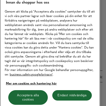
Innan du shoppar hos oss
Returer
Köpvillkor
Genom att klicka på "Acceptera alla cookies" samtycker du till att
vi och våra partner lagrar och läser cookies på din enhet för att
Karriär
förbättra navigeringen på webbplatsen, analysera hur
webbplatsen används samt visa personaliserad annonsering och
Vårt Ansvar
marknadsföring för dig, även på andra webbplatser och efter att
Våra Tjänster
du har lämnat vår webbplats. Klicka på "Mer om cookies och
hantering här" för att läsa mer i vår cookiepolicy om vad de olika
Press
kategorierna av cookies används för. Vill du bara samtycka till
vissa cookies kan du göra detta under "Hantera cookies". Du kan
Studentrabatt
också göra anpassningarna i efterhand eller välja att dra tillbaka
B2B
ditt samtycke. Genom att göra dina val bekräftar du att du har
tagit del av vår integritetspolicy och cookiepolicy som beskriver
Tillgänglighetsredogörelse
vår personuppgifts- och cookieanvändning.
För mer information om hur Google behandlar personuppgifter,
se:
business.safety.google/privacy/
.
Betalningar online sköts i samarbete med Klarna. Läs mer
här
Mer om cookies och hantering här
Cookies
Dataskydd
Integritetspolicy
Acceptera alla
Endast nödvändiga
cookies
Hantera cookies