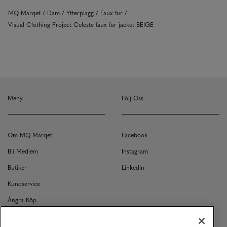
MQ Marqet
Dam
Ytterplagg
Faux fur
Visual Clothing Project Celeste faux fur jacket BEIGE
Meny
Följ Oss
Om MQ Marqet
Facebook
Bli Medlem
Instagram
Butiker
LinkedIn
Kundservice
Ångra Köp
Kontakt