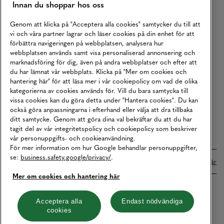
Innan du shoppar hos oss
Returer
Köpvillkor
Genom att klicka på "Acceptera alla cookies" samtycker du till att
vi och våra partner lagrar och läser cookies på din enhet för att
Karriär
förbättra navigeringen på webbplatsen, analysera hur
webbplatsen används samt visa personaliserad annonsering och
Vårt Ansvar
marknadsföring för dig, även på andra webbplatser och efter att
Våra Tjänster
du har lämnat vår webbplats. Klicka på "Mer om cookies och
hantering här" för att läsa mer i vår cookiepolicy om vad de olika
Press
kategorierna av cookies används för. Vill du bara samtycka till
vissa cookies kan du göra detta under "Hantera cookies". Du kan
Studentrabatt
också göra anpassningarna i efterhand eller välja att dra tillbaka
B2B
ditt samtycke. Genom att göra dina val bekräftar du att du har
tagit del av vår integritetspolicy och cookiepolicy som beskriver
Tillgänglighetsredogörelse
vår personuppgifts- och cookieanvändning.
För mer information om hur Google behandlar personuppgifter,
se:
business.safety.google/privacy/
.
Betalningar online sköts i samarbete med Klarna. Läs mer
här
Mer om cookies och hantering här
Cookies
Dataskydd
Integritetspolicy
Acceptera alla
Endast nödvändiga
cookies
Hantera cookies