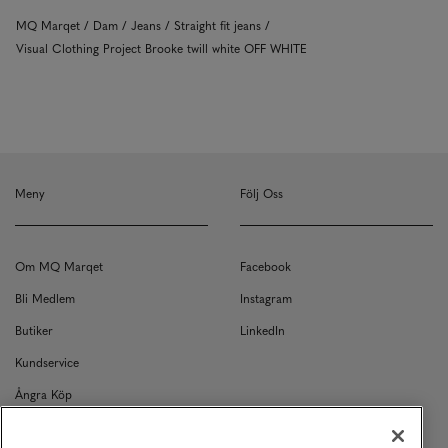
MQ Marqet
Dam
Jeans
Straight fit jeans
Visual Clothing Project Brooke twill white OFF WHITE
Meny
Följ Oss
Om MQ Marqet
Facebook
Bli Medlem
Instagram
Butiker
LinkedIn
Kundservice
Ångra Köp
Kontakt