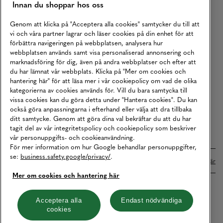
Innan du shoppar hos oss
Returer
Köpvillkor
Genom att klicka på "Acceptera alla cookies" samtycker du till att
vi och våra partner lagrar och läser cookies på din enhet för att
Karriär
förbättra navigeringen på webbplatsen, analysera hur
webbplatsen används samt visa personaliserad annonsering och
Vårt Ansvar
marknadsföring för dig, även på andra webbplatser och efter att
Våra Tjänster
du har lämnat vår webbplats. Klicka på "Mer om cookies och
hantering här" för att läsa mer i vår cookiepolicy om vad de olika
Press
kategorierna av cookies används för. Vill du bara samtycka till
vissa cookies kan du göra detta under "Hantera cookies". Du kan
Studentrabatt
också göra anpassningarna i efterhand eller välja att dra tillbaka
B2B
ditt samtycke. Genom att göra dina val bekräftar du att du har
tagit del av vår integritetspolicy och cookiepolicy som beskriver
Tillgänglighetsredogörelse
vår personuppgifts- och cookieanvändning.
För mer information om hur Google behandlar personuppgifter,
se:
business.safety.google/privacy/
.
Betalningar online sköts i samarbete med Klarna. Läs mer
här
Mer om cookies och hantering här
Cookies
Dataskydd
Integritetspolicy
Acceptera alla
Endast nödvändiga
cookies
Hantera cookies