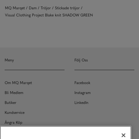
MQ Marqet
Dam
Tröjor
Stickade tröjor
Visual Clothing Project Blake knit SHADOW GREEN
Meny
Följ Oss
Om MQ Marqet
Facebook
Bli Medlem
Instagram
Butiker
LinkedIn
Kundservice
Ångra Köp
Kontakt