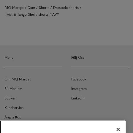
MQ Marqet
Dam
Shorts
Dressade shorts
Twist & Tango Sheila shorts NAVY
Meny
Följ Oss
Om MQ Marqet
Facebook
Bli Medlem
Instagram
Butiker
LinkedIn
Kundservice
Ångra Köp
Kontakt