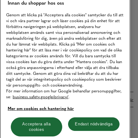
Innan du shoppar hos oss
Returer
Köpvillkor
Genom att klicka på "Acceptera alla cookies" samtycker du till att
vi och våra partner lagrar och läser cookies på din enhet för att
Karriär
förbättra navigeringen på webbplatsen, analysera hur
webbplatsen används samt visa personaliserad annonsering och
Vårt Ansvar
marknadsföring för dig, även på andra webbplatser och efter att
Våra Tjänster
du har lämnat vår webbplats. Klicka på "Mer om cookies och
hantering här" för att läsa mer i vår cookiepolicy om vad de olika
Press
kategorierna av cookies används för. Vill du bara samtycka till
vissa cookies kan du göra detta under "Hantera cookies". Du kan
Studentrabatt
också göra anpassningarna i efterhand eller välja att dra tillbaka
B2B
ditt samtycke. Genom att göra dina val bekräftar du att du har
tagit del av vår integritetspolicy och cookiepolicy som beskriver
Tillgänglighetsredogörelse
vår personuppgifts- och cookieanvändning.
För mer information om hur Google behandlar personuppgifter,
se:
business.safety.google/privacy/
.
Betalningar online sköts i samarbete med Klarna. Läs mer
här
Mer om cookies och hantering här
Cookies
Dataskydd
Integritetspolicy
Acceptera alla
Endast nödvändiga
cookies
Hantera cookies