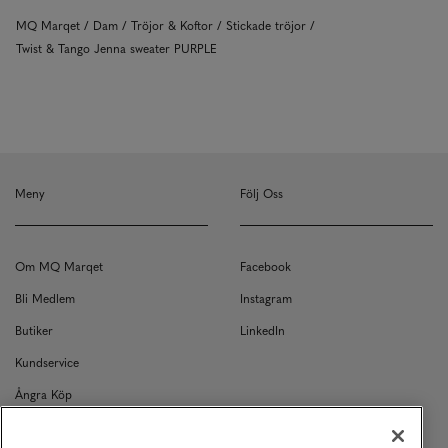
MQ Marqet
Dam
Tröjor & Koftor
Stickade tröjor
Twist & Tango Jenna sweater PURPLE
Meny
Följ Oss
Om MQ Marqet
Facebook
Bli Medlem
Instagram
Butiker
LinkedIn
Kundservice
Ångra Köp
Kontakt