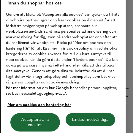
Innan du shoppar hos oss
Returer
Köpvillkor
Genom att klicka på "Acceptera alla cookies" samtycker du till att
vi och våra partner lagrar och läser cookies på din enhet för att
Karriär
förbättra navigeringen på webbplatsen, analysera hur
webbplatsen används samt visa personaliserad annonsering och
Vårt Ansvar
marknadsföring för dig, även på andra webbplatser och efter att
Våra Tjänster
du har lämnat vår webbplats. Klicka på "Mer om cookies och
hantering här" för att läsa mer i vår cookiepolicy om vad de olika
Press
kategorierna av cookies används för. Vill du bara samtycka till
vissa cookies kan du göra detta under "Hantera cookies". Du kan
Studentrabatt
också göra anpassningarna i efterhand eller välja att dra tillbaka
B2B
ditt samtycke. Genom att göra dina val bekräftar du att du har
tagit del av vår integritetspolicy och cookiepolicy som beskriver
Tillgänglighetsredogörelse
vår personuppgifts- och cookieanvändning.
För mer information om hur Google behandlar personuppgifter,
se:
business.safety.google/privacy/
.
Betalningar online sköts i samarbete med Klarna. Läs mer
här
Mer om cookies och hantering här
Cookies
Dataskydd
Integritetspolicy
Acceptera alla
Endast nödvändiga
cookies
Hantera cookies