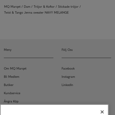
MQ Marqet
Dam
Tröjor & Koftor
Stickade tröjor
Twist & Tango Jenna sweater NAVY MELANGE
Meny
Följ Oss
Om MQ Marqet
Facebook
Bli Medlem
Instagram
Butiker
LinkedIn
Kundservice
Ångra Köp
Kontakt