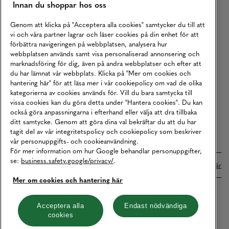
Innan du shoppar hos oss
Returer
Köpvillkor
Genom att klicka på "Acceptera alla cookies" samtycker du till att
vi och våra partner lagrar och läser cookies på din enhet för att
Karriär
förbättra navigeringen på webbplatsen, analysera hur
webbplatsen används samt visa personaliserad annonsering och
Vårt Ansvar
marknadsföring för dig, även på andra webbplatser och efter att
Våra Tjänster
du har lämnat vår webbplats. Klicka på "Mer om cookies och
hantering här" för att läsa mer i vår cookiepolicy om vad de olika
Press
kategorierna av cookies används för. Vill du bara samtycka till
vissa cookies kan du göra detta under "Hantera cookies". Du kan
Studentrabatt
också göra anpassningarna i efterhand eller välja att dra tillbaka
B2B
ditt samtycke. Genom att göra dina val bekräftar du att du har
tagit del av vår integritetspolicy och cookiepolicy som beskriver
Tillgänglighetsredogörelse
vår personuppgifts- och cookieanvändning.
För mer information om hur Google behandlar personuppgifter,
se:
business.safety.google/privacy/
.
Betalningar online sköts i samarbete med Klarna. Läs mer
här
Mer om cookies och hantering här
Cookies
Dataskydd
Integritetspolicy
Acceptera alla
Endast nödvändiga
cookies
Hantera cookies