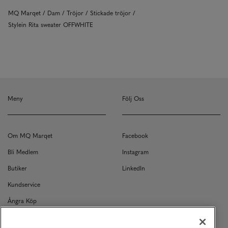
MQ Marqet
Dam
Tröjor
Stickade tröjor
Stylein Rita sweater OFFWHITE
Meny
Följ Oss
Om MQ Marqet
Facebook
Bli Medlem
Instagram
Butiker
LinkedIn
Kundservice
Ångra Köp
Kontakt