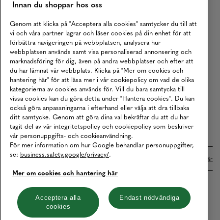
Innan du shoppar hos oss
Returer
Köpvillkor
Genom att klicka på "Acceptera alla cookies" samtycker du till att
vi och våra partner lagrar och läser cookies på din enhet för att
Karriär
förbättra navigeringen på webbplatsen, analysera hur
webbplatsen används samt visa personaliserad annonsering och
Vårt Ansvar
marknadsföring för dig, även på andra webbplatser och efter att
Våra Tjänster
du har lämnat vår webbplats. Klicka på "Mer om cookies och
hantering här" för att läsa mer i vår cookiepolicy om vad de olika
Press
kategorierna av cookies används för. Vill du bara samtycka till
vissa cookies kan du göra detta under "Hantera cookies". Du kan
Studentrabatt
också göra anpassningarna i efterhand eller välja att dra tillbaka
B2B
ditt samtycke. Genom att göra dina val bekräftar du att du har
tagit del av vår integritetspolicy och cookiepolicy som beskriver
Tillgänglighetsredogörelse
vår personuppgifts- och cookieanvändning.
För mer information om hur Google behandlar personuppgifter,
se:
business.safety.google/privacy/
.
Betalningar online sköts i samarbete med Klarna. Läs mer
här
Mer om cookies och hantering här
Cookies
Dataskydd
Integritetspolicy
Acceptera alla
Endast nödvändiga
cookies
Hantera cookies