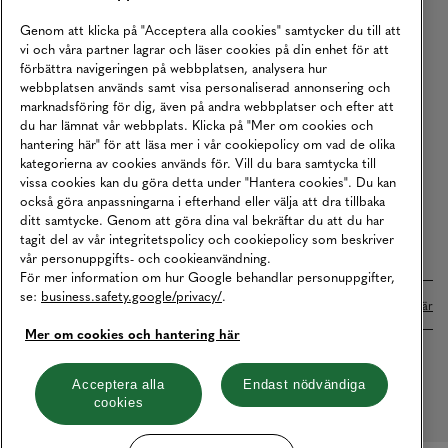
Köpvillkor
Genom att klicka på "Acceptera alla cookies" samtycker du till att
vi och våra partner lagrar och läser cookies på din enhet för att
Karriär
förbättra navigeringen på webbplatsen, analysera hur
webbplatsen används samt visa personaliserad annonsering och
Vårt Ansvar
marknadsföring för dig, även på andra webbplatser och efter att
Våra Tjänster
du har lämnat vår webbplats. Klicka på "Mer om cookies och
hantering här" för att läsa mer i vår cookiepolicy om vad de olika
Press
kategorierna av cookies används för. Vill du bara samtycka till
vissa cookies kan du göra detta under "Hantera cookies". Du kan
Studentrabatt
också göra anpassningarna i efterhand eller välja att dra tillbaka
B2B
ditt samtycke. Genom att göra dina val bekräftar du att du har
tagit del av vår integritetspolicy och cookiepolicy som beskriver
Tillgänglighetsredogörelse
vår personuppgifts- och cookieanvändning.
För mer information om hur Google behandlar personuppgifter,
se:
business.safety.google/privacy/
.
Betalningar online sköts i samarbete med Klarna. Läs mer
här
Mer om cookies och hantering här
Cookies
Dataskydd
Integritetspolicy
Acceptera alla
Endast nödvändiga
cookies
Hantera cookies