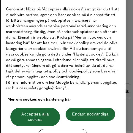
Köpvillkor
Genom att klicka på "Acceptera alla cookies" samtycker du till att
vi och våra partner lagrar och läser cookies på din enhet för att
Karriär
förbättra navigeringen på webbplatsen, analysera hur
webbplatsen används samt visa personaliserad annonsering och
Vårt Ansvar
marknadsföring för dig, även på andra webbplatser och efter att
Våra Tjänster
du har lämnat vår webbplats. Klicka på "Mer om cookies och
hantering här" för att läsa mer i vår cookiepolicy om vad de olika
Press
kategorierna av cookies används för. Vill du bara samtycka till
vissa cookies kan du göra detta under "Hantera cookies". Du kan
Studentrabatt
också göra anpassningarna i efterhand eller välja att dra tillbaka
B2B
ditt samtycke. Genom att göra dina val bekräftar du att du har
tagit del av vår integritetspolicy och cookiepolicy som beskriver
Tillgänglighetsredogörelse
vår personuppgifts- och cookieanvändning.
För mer information om hur Google behandlar personuppgifter,
se:
business.safety.google/privacy/
.
Betalningar online sköts i samarbete med Klarna. Läs mer
här
Mer om cookies och hantering här
Cookies
Dataskydd
Integritetspolicy
Acceptera alla
Endast nödvändiga
cookies
Hantera cookies