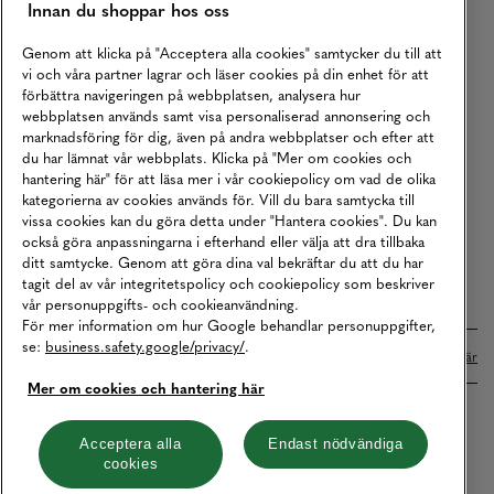
Innan du shoppar hos oss
Returer
Köpvillkor
Genom att klicka på "Acceptera alla cookies" samtycker du till att
vi och våra partner lagrar och läser cookies på din enhet för att
Karriär
förbättra navigeringen på webbplatsen, analysera hur
webbplatsen används samt visa personaliserad annonsering och
Vårt Ansvar
marknadsföring för dig, även på andra webbplatser och efter att
Våra Tjänster
du har lämnat vår webbplats. Klicka på "Mer om cookies och
hantering här" för att läsa mer i vår cookiepolicy om vad de olika
Press
kategorierna av cookies används för. Vill du bara samtycka till
vissa cookies kan du göra detta under "Hantera cookies". Du kan
Studentrabatt
också göra anpassningarna i efterhand eller välja att dra tillbaka
B2B
ditt samtycke. Genom att göra dina val bekräftar du att du har
tagit del av vår integritetspolicy och cookiepolicy som beskriver
Tillgänglighetsredogörelse
vår personuppgifts- och cookieanvändning.
För mer information om hur Google behandlar personuppgifter,
se:
business.safety.google/privacy/
.
Betalningar online sköts i samarbete med Klarna. Läs mer
här
Mer om cookies och hantering här
Cookies
Dataskydd
Integritetspolicy
Acceptera alla
Endast nödvändiga
cookies
Hantera cookies