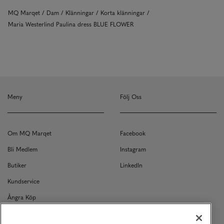
MQ Marqet
Dam
Klänningar
Korta klänningar
Maria Westerlind Paulina dress BLUE FLOWER
Meny
Följ Oss
Om MQ Marqet
Facebook
Bli Medlem
Instagram
Butiker
LinkedIn
Kundservice
Ångra Köp
Kontakt