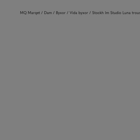
MQ Marqet
Dam
Byxor
Vida byxor
Stockh lm Studio Luna tro