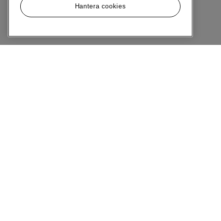
Hantera cookies
Meny
Om MQ Marqet
Bli Medlem
Kundservice
Ångra Köp