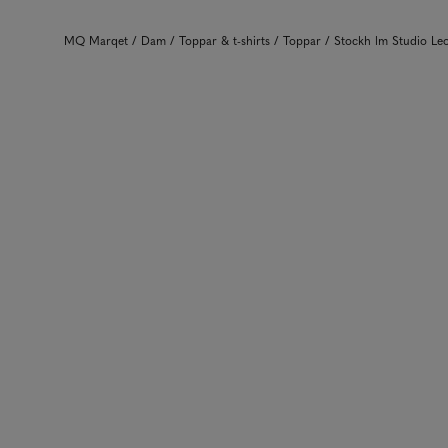
MQ Marqet
Dam
Toppar & t-shirts
Toppar
Stockh lm Studio L