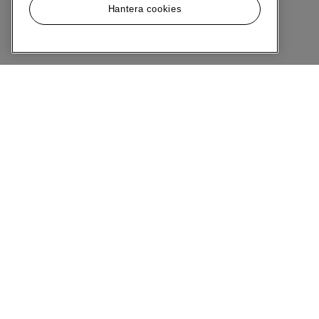
Hantera cookies
Meny
Om MQ Marqet
Bli Medlem
Kundservice
Ångra Köp