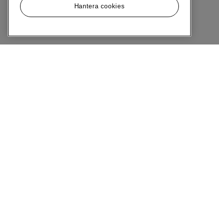
Hantera cookies
Meny
Om MQ Marqet
Bli Medlem
Kundservice
Ångra Köp