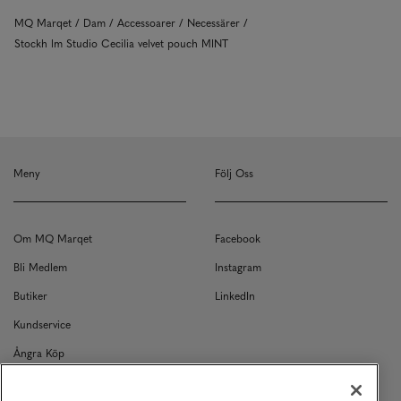
MQ Marqet
Dam
Accessoarer
Necessärer
Stockh lm Studio Cecilia velvet pouch MINT
Meny
Följ Oss
Om MQ Marqet
Facebook
Bli Medlem
Instagram
Butiker
LinkedIn
Kundservice
Ångra Köp
Kontakt