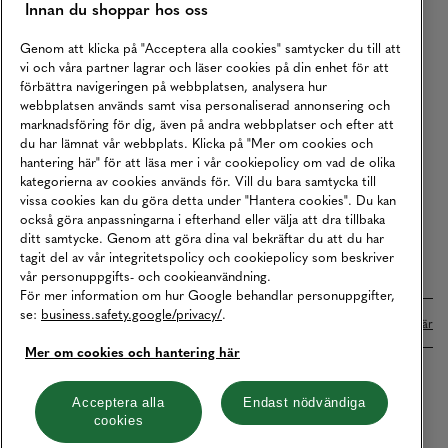
Innan du shoppar hos oss
Returer
Köpvillkor
Genom att klicka på "Acceptera alla cookies" samtycker du till att
vi och våra partner lagrar och läser cookies på din enhet för att
Karriär
förbättra navigeringen på webbplatsen, analysera hur
webbplatsen används samt visa personaliserad annonsering och
Vårt Ansvar
marknadsföring för dig, även på andra webbplatser och efter att
Våra Tjänster
du har lämnat vår webbplats. Klicka på "Mer om cookies och
hantering här" för att läsa mer i vår cookiepolicy om vad de olika
Press
kategorierna av cookies används för. Vill du bara samtycka till
vissa cookies kan du göra detta under "Hantera cookies". Du kan
Studentrabatt
också göra anpassningarna i efterhand eller välja att dra tillbaka
B2B
ditt samtycke. Genom att göra dina val bekräftar du att du har
tagit del av vår integritetspolicy och cookiepolicy som beskriver
Tillgänglighetsredogörelse
vår personuppgifts- och cookieanvändning.
För mer information om hur Google behandlar personuppgifter,
se:
business.safety.google/privacy/
.
Betalningar online sköts i samarbete med Klarna. Läs mer
här
Mer om cookies och hantering här
Cookies
Dataskydd
Integritetspolicy
Acceptera alla
Endast nödvändiga
cookies
Hantera cookies