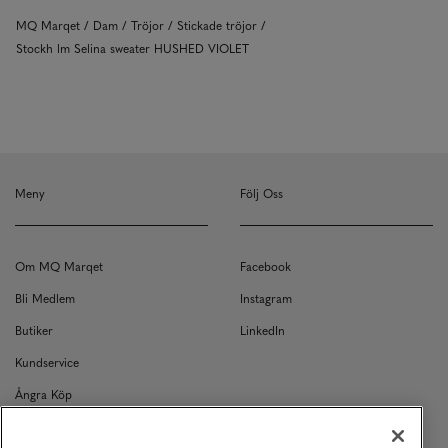
MQ Marqet
Dam
Tröjor
Stickade tröjor
Stockh lm Selina sweater HUSHED VIOLET
Meny
Följ Oss
Om MQ Marqet
Facebook
Bli Medlem
Instagram
Butiker
LinkedIn
Kundservice
Ångra Köp
Kontakt