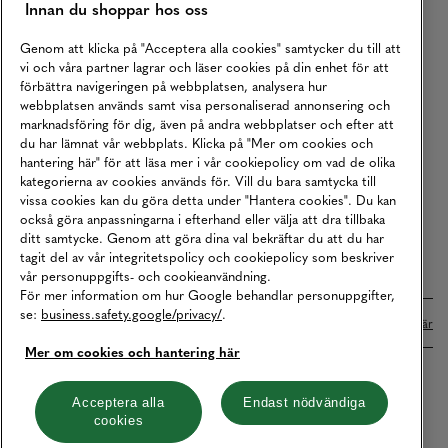
Innan du shoppar hos oss
Returer
Köpvillkor
Genom att klicka på "Acceptera alla cookies" samtycker du till att
vi och våra partner lagrar och läser cookies på din enhet för att
Karriär
förbättra navigeringen på webbplatsen, analysera hur
webbplatsen används samt visa personaliserad annonsering och
Vårt Ansvar
marknadsföring för dig, även på andra webbplatser och efter att
Våra Tjänster
du har lämnat vår webbplats. Klicka på "Mer om cookies och
hantering här" för att läsa mer i vår cookiepolicy om vad de olika
Press
kategorierna av cookies används för. Vill du bara samtycka till
vissa cookies kan du göra detta under "Hantera cookies". Du kan
Studentrabatt
också göra anpassningarna i efterhand eller välja att dra tillbaka
B2B
ditt samtycke. Genom att göra dina val bekräftar du att du har
tagit del av vår integritetspolicy och cookiepolicy som beskriver
Tillgänglighetsredogörelse
vår personuppgifts- och cookieanvändning.
För mer information om hur Google behandlar personuppgifter,
se:
business.safety.google/privacy/
.
Betalningar online sköts i samarbete med Klarna. Läs mer
här
Mer om cookies och hantering här
Cookies
Dataskydd
Integritetspolicy
Acceptera alla
Endast nödvändiga
cookies
Hantera cookies