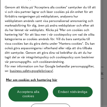
Köpvillkor
Genom att klicka på "Acceptera alla cookies" samtycker du till att
vi och våra partner lagrar och läser cookies på din enhet för att
Karriär
förbättra navigeringen på webbplatsen, analysera hur
webbplatsen används samt visa personaliserad annonsering och
Vårt Ansvar
marknadsföring för dig, även på andra webbplatser och efter att
Våra Tjänster
du har lämnat vår webbplats. Klicka på "Mer om cookies och
hantering här" för att läsa mer i vår cookiepolicy om vad de olika
Press
kategorierna av cookies används för. Vill du bara samtycka till
vissa cookies kan du göra detta under "Hantera cookies". Du kan
Studentrabatt
också göra anpassningarna i efterhand eller välja att dra tillbaka
B2B
ditt samtycke. Genom att göra dina val bekräftar du att du har
tagit del av vår integritetspolicy och cookiepolicy som beskriver
Tillgänglighetsredogörelse
vår personuppgifts- och cookieanvändning.
För mer information om hur Google behandlar personuppgifter,
se:
business.safety.google/privacy/
.
Betalningar online sköts i samarbete med Klarna. Läs mer
här
Mer om cookies och hantering här
Cookies
Dataskydd
Integritetspolicy
Acceptera alla
Endast nödvändiga
cookies
Hantera cookies