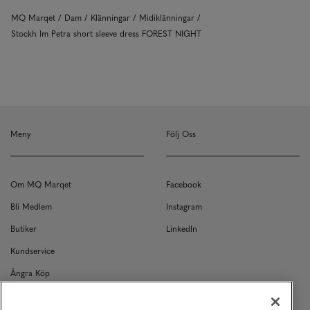
MQ Marqet
Dam
Klänningar
Midiklänningar
Stockh lm Petra short sleeve dress FOREST NIGHT
Meny
Följ Oss
Om MQ Marqet
Facebook
Bli Medlem
Instagram
Butiker
LinkedIn
Kundservice
Ångra Köp
Kontakt