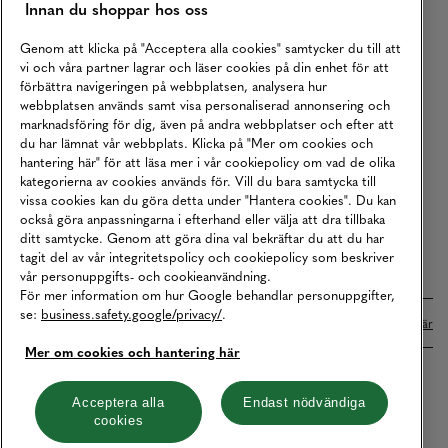
Innan du shoppar hos oss
Returer
Köpvillkor
Genom att klicka på "Acceptera alla cookies" samtycker du till att
vi och våra partner lagrar och läser cookies på din enhet för att
Karriär
förbättra navigeringen på webbplatsen, analysera hur
webbplatsen används samt visa personaliserad annonsering och
Vårt Ansvar
marknadsföring för dig, även på andra webbplatser och efter att
Våra Tjänster
du har lämnat vår webbplats. Klicka på "Mer om cookies och
hantering här" för att läsa mer i vår cookiepolicy om vad de olika
Press
kategorierna av cookies används för. Vill du bara samtycka till
vissa cookies kan du göra detta under "Hantera cookies". Du kan
Studentrabatt
också göra anpassningarna i efterhand eller välja att dra tillbaka
B2B
ditt samtycke. Genom att göra dina val bekräftar du att du har
tagit del av vår integritetspolicy och cookiepolicy som beskriver
Tillgänglighetsredogörelse
vår personuppgifts- och cookieanvändning.
För mer information om hur Google behandlar personuppgifter,
se:
business.safety.google/privacy/
.
Betalningar online sköts i samarbete med Klarna. Läs mer
här
Mer om cookies och hantering här
Cookies
Dataskydd
Integritetspolicy
Acceptera alla
Endast nödvändiga
cookies
Hantera cookies