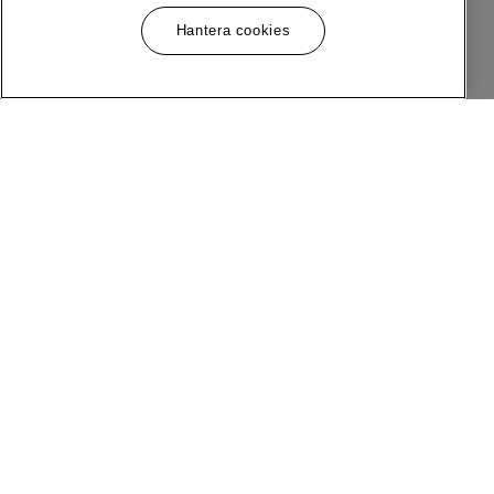
Hantera cookies
Meny
Följ Oss
Om MQ Marqet
Facebook
Bli Medlem
Instagram
Butiker
LinkedIn
Kundservice