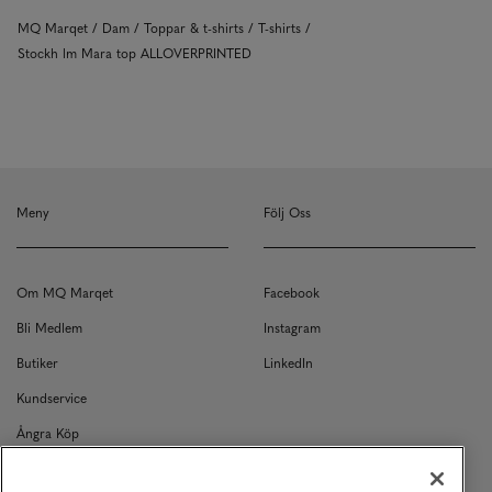
MQ Marqet
Dam
Toppar & t-shirts
T-shirts
Stockh lm Mara top ALLOVERPRINTED
Meny
Följ Oss
Om MQ Marqet
Facebook
Bli Medlem
Instagram
Butiker
LinkedIn
Kundservice
Ångra Köp
Kontakt