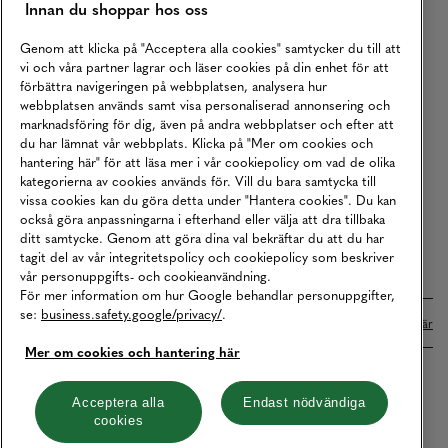
Innan du shoppar hos oss
Returer
Köpvillkor
Genom att klicka på "Acceptera alla cookies" samtycker du till att
vi och våra partner lagrar och läser cookies på din enhet för att
Karriär
förbättra navigeringen på webbplatsen, analysera hur
webbplatsen används samt visa personaliserad annonsering och
Vårt Ansvar
marknadsföring för dig, även på andra webbplatser och efter att
Våra Tjänster
du har lämnat vår webbplats. Klicka på "Mer om cookies och
hantering här" för att läsa mer i vår cookiepolicy om vad de olika
Press
kategorierna av cookies används för. Vill du bara samtycka till
vissa cookies kan du göra detta under "Hantera cookies". Du kan
Studentrabatt
också göra anpassningarna i efterhand eller välja att dra tillbaka
B2B
ditt samtycke. Genom att göra dina val bekräftar du att du har
tagit del av vår integritetspolicy och cookiepolicy som beskriver
Tillgänglighetsredogörelse
vår personuppgifts- och cookieanvändning.
För mer information om hur Google behandlar personuppgifter,
se:
business.safety.google/privacy/
.
Betalningar online sköts i samarbete med Klarna. Läs mer
här
Mer om cookies och hantering här
Cookies
Dataskydd
Integritetspolicy
Acceptera alla
Endast nödvändiga
cookies
Hantera cookies