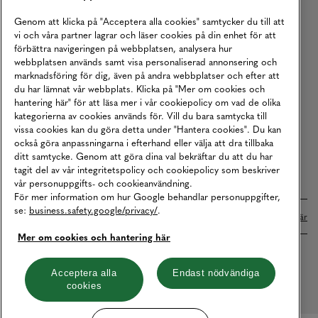
Köpvillkor
Genom att klicka på "Acceptera alla cookies" samtycker du till att
vi och våra partner lagrar och läser cookies på din enhet för att
Karriär
förbättra navigeringen på webbplatsen, analysera hur
webbplatsen används samt visa personaliserad annonsering och
Vårt Ansvar
marknadsföring för dig, även på andra webbplatser och efter att
Våra Tjänster
du har lämnat vår webbplats. Klicka på "Mer om cookies och
hantering här" för att läsa mer i vår cookiepolicy om vad de olika
Press
kategorierna av cookies används för. Vill du bara samtycka till
vissa cookies kan du göra detta under "Hantera cookies". Du kan
Studentrabatt
också göra anpassningarna i efterhand eller välja att dra tillbaka
B2B
ditt samtycke. Genom att göra dina val bekräftar du att du har
tagit del av vår integritetspolicy och cookiepolicy som beskriver
Tillgänglighetsredogörelse
vår personuppgifts- och cookieanvändning.
För mer information om hur Google behandlar personuppgifter,
se:
business.safety.google/privacy/
.
Betalningar online sköts i samarbete med Klarna. Läs mer
här
Mer om cookies och hantering här
Cookies
Dataskydd
Integritetspolicy
Acceptera alla
Endast nödvändiga
cookies
Hantera cookies