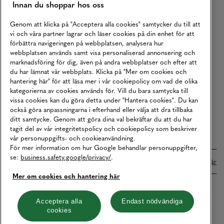
Innan du shoppar hos oss
Returer
Köpvillkor
Genom att klicka på "Acceptera alla cookies" samtycker du till att
vi och våra partner lagrar och läser cookies på din enhet för att
Karriär
förbättra navigeringen på webbplatsen, analysera hur
webbplatsen används samt visa personaliserad annonsering och
Vårt Ansvar
marknadsföring för dig, även på andra webbplatser och efter att
Våra Tjänster
du har lämnat vår webbplats. Klicka på "Mer om cookies och
hantering här" för att läsa mer i vår cookiepolicy om vad de olika
Press
kategorierna av cookies används för. Vill du bara samtycka till
vissa cookies kan du göra detta under "Hantera cookies". Du kan
Studentrabatt
också göra anpassningarna i efterhand eller välja att dra tillbaka
B2B
ditt samtycke. Genom att göra dina val bekräftar du att du har
tagit del av vår integritetspolicy och cookiepolicy som beskriver
Tillgänglighetsredogörelse
vår personuppgifts- och cookieanvändning.
För mer information om hur Google behandlar personuppgifter,
se:
business.safety.google/privacy/
.
Betalningar online sköts i samarbete med Klarna. Läs mer
här
Mer om cookies och hantering här
Cookies
Dataskydd
Integritetspolicy
Acceptera alla
Endast nödvändiga
cookies
Hantera cookies