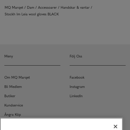
MQ Marqet
Dam
Accessoarer
Handskar & vantar
Stockh lm Leia wool gloves BLACK
Meny
Följ Oss
Om MQ Marqet
Facebook
Bli Medlem
Instagram
Butiker
LinkedIn
Kundservice
Ångra Köp
Kontakt