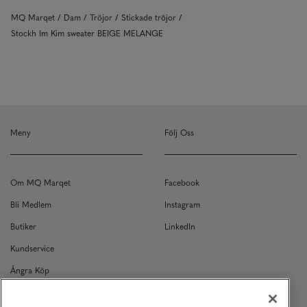
MQ Marqet
Dam
Tröjor
Stickade tröjor
Stockh lm Kim sweater BEIGE MELANGE
Meny
Följ Oss
Om MQ Marqet
Facebook
Bli Medlem
Instagram
Butiker
LinkedIn
Kundservice
Ångra Köp
Kontakt