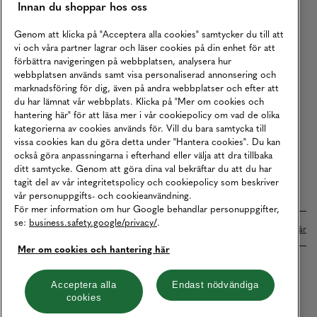
Innan du shoppar hos oss
Returer
Köpvillkor
Genom att klicka på "Acceptera alla cookies" samtycker du till att
vi och våra partner lagrar och läser cookies på din enhet för att
Karriär
förbättra navigeringen på webbplatsen, analysera hur
webbplatsen används samt visa personaliserad annonsering och
Vårt Ansvar
marknadsföring för dig, även på andra webbplatser och efter att
Våra Tjänster
du har lämnat vår webbplats. Klicka på "Mer om cookies och
hantering här" för att läsa mer i vår cookiepolicy om vad de olika
Press
kategorierna av cookies används för. Vill du bara samtycka till
vissa cookies kan du göra detta under "Hantera cookies". Du kan
Studentrabatt
också göra anpassningarna i efterhand eller välja att dra tillbaka
B2B
ditt samtycke. Genom att göra dina val bekräftar du att du har
tagit del av vår integritetspolicy och cookiepolicy som beskriver
Tillgänglighetsredogörelse
vår personuppgifts- och cookieanvändning.
För mer information om hur Google behandlar personuppgifter,
se:
business.safety.google/privacy/
.
Betalningar online sköts i samarbete med Klarna. Läs mer
här
Mer om cookies och hantering här
Cookies
Dataskydd
Integritetspolicy
Acceptera alla
Endast nödvändiga
cookies
Hantera cookies