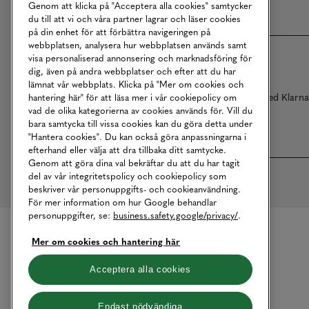
Genom att klicka på "Acceptera alla cookies" samtycker
du till att vi och våra partner lagrar och läser cookies
på din enhet för att förbättra navigeringen på
webbplatsen, analysera hur webbplatsen används samt
visa personaliserad annonsering och marknadsföring för
dig, även på andra webbplatser och efter att du har
lämnat vår webbplats. Klicka på "Mer om cookies och
Betalningar online sköts i samarbete med Klarn
hantering här" för att läsa mer i vår cookiepolicy om
vad de olika kategorierna av cookies används för. Vill du
bara samtycka till vissa cookies kan du göra detta under
"Hantera cookies". Du kan också göra anpassningarna i
efterhand eller välja att dra tillbaka ditt samtycke.
Genom att göra dina val bekräftar du att du har tagit
del av vår integritetspolicy och cookiepolicy som
beskriver vår personuppgifts- och cookieanvändning.
För mer information om hur Google behandlar
personuppgifter, se:
business.safety.google/privacy/
.
Mer om cookies och hantering här
Acceptera alla cookies
Endast nödvändiga