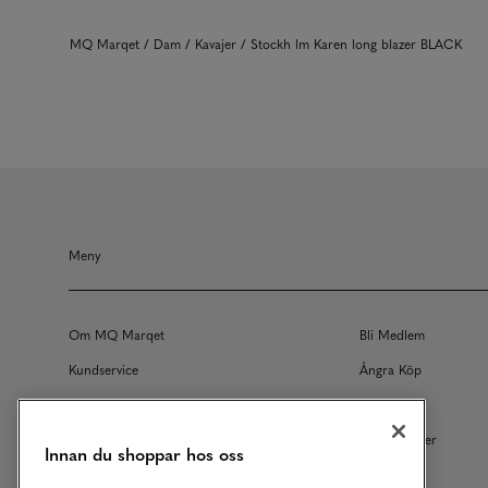
MQ Marqet
Dam
Kavajer
Stockh lm Karen long blazer BLACK
Meny
Om MQ Marqet
Bli Medlem
Kundservice
Ångra Köp
Returer
Köpvillkor
Vårt Ansvar
Våra Tjänster
Innan du shoppar hos oss
Studentrabatt
B2B