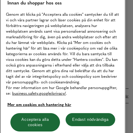
Innan du shoppar hos oss
Returer
Köpvillkor
Genom att klicka på "Acceptera alla cookies" samtycker du till att
vi och våra partner lagrar och läser cookies på din enhet för att
Karriär
förbättra navigeringen på webbplatsen, analysera hur
webbplatsen används samt visa personaliserad annonsering och
Vårt Ansvar
marknadsföring för dig, även på andra webbplatser och efter att
Våra Tjänster
du har lämnat vår webbplats. Klicka på "Mer om cookies och
hantering här" för att läsa mer i vår cookiepolicy om vad de olika
Press
kategorierna av cookies används för. Vill du bara samtycka till
vissa cookies kan du göra detta under "Hantera cookies". Du kan
Studentrabatt
också göra anpassningarna i efterhand eller välja att dra tillbaka
B2B
ditt samtycke. Genom att göra dina val bekräftar du att du har
tagit del av vår integritetspolicy och cookiepolicy som beskriver
Tillgänglighetsredogörelse
vår personuppgifts- och cookieanvändning.
För mer information om hur Google behandlar personuppgifter,
se:
business.safety.google/privacy/
.
Betalningar online sköts i samarbete med Klarna. Läs mer
här
Mer om cookies och hantering här
Cookies
Dataskydd
Integritetspolicy
Acceptera alla
Endast nödvändiga
cookies
Hantera cookies