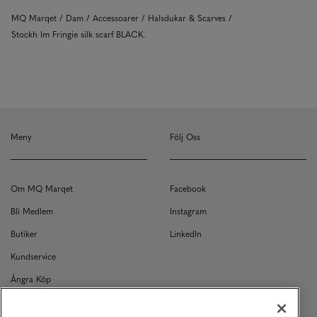
MQ Marqet
Dam
Accessoarer
Halsdukar & Scarves
Stockh lm Fringie silk scarf BLACK.
Meny
Följ Oss
Om MQ Marqet
Facebook
Bli Medlem
Instagram
Butiker
LinkedIn
Kundservice
Ångra Köp
Kontakt