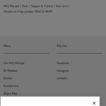
MQ Marqet
Dam
Toppar & T-shirts
Kort ärm
Stockh lm Freja jumper PEACH WHIP
Meny
Följ Oss
Om MQ Marqet
Facebook
Bli Medlem
Instagram
Butiker
LinkedIn
Kundservice
Ångra Köp
Kontakt