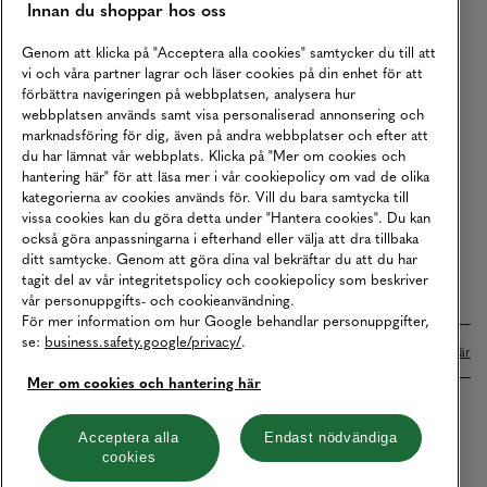
Innan du shoppar hos oss
Returer
Köpvillkor
Genom att klicka på "Acceptera alla cookies" samtycker du till att
vi och våra partner lagrar och läser cookies på din enhet för att
Karriär
förbättra navigeringen på webbplatsen, analysera hur
webbplatsen används samt visa personaliserad annonsering och
Vårt Ansvar
marknadsföring för dig, även på andra webbplatser och efter att
Våra Tjänster
du har lämnat vår webbplats. Klicka på "Mer om cookies och
hantering här" för att läsa mer i vår cookiepolicy om vad de olika
Press
kategorierna av cookies används för. Vill du bara samtycka till
vissa cookies kan du göra detta under "Hantera cookies". Du kan
Studentrabatt
också göra anpassningarna i efterhand eller välja att dra tillbaka
B2B
ditt samtycke. Genom att göra dina val bekräftar du att du har
tagit del av vår integritetspolicy och cookiepolicy som beskriver
Tillgänglighetsredogörelse
vår personuppgifts- och cookieanvändning.
För mer information om hur Google behandlar personuppgifter,
se:
business.safety.google/privacy/
.
Betalningar online sköts i samarbete med Klarna. Läs mer
här
Mer om cookies och hantering här
Cookies
Dataskydd
Integritetspolicy
Acceptera alla
Endast nödvändiga
cookies
Hantera cookies